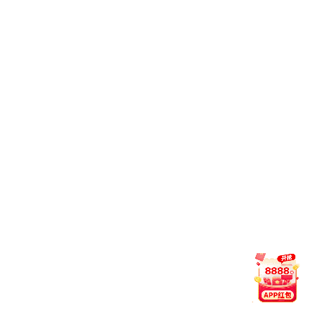
此外，两队在历史交锋中的表现也需要考虑。如果遭
遇不公正评级，将可能导致两队心理状态受到影响，
从而影响他们在赛场上的表现。而如果戈祖比尤克能
够很好地把控这一切，那么他就有机会成为此役真正
意义上的“隐形冠军”。
总之，主审及其团队所做出的每一个决定，都可能深
刻改变整场比赛乃至后续阶段各项赛事中的积分榜态
势。因此，各队需做好充足准备，以应对可能出现的
一切变数，同时期待赛季精彩时刻早日来临。
4、球迷与媒体反应
针对这次由荷兰裁判组负责本场关键战役，广大球迷
普遍表示支持。一方面，他们相信这样的选择能够提