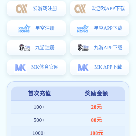
2026-06-05 00:55
60 次阅读
首页
/
体育资讯
在即将到来的比赛中，尤文图斯对阵本菲卡的裁判安
排已正式揭晓，由荷兰裁判组执法，主裁判为戈祖比
尤克。作为一场备受关注的欧洲足球赛事，这场比赛
不仅关乎两队的荣誉与积分，还涉及到战术、球员表
现以及裁判的执法水平等多个方面。本文将从四个主
要方面进行详细阐述，包括裁判组的组成及其背景、
戈祖比尤克的执法风格、对比赛结果可能产生的影响
以及球迷和媒体对此次裁判安排的反应。通过这些分
析，可以更好地理解这场比赛的重要性及其潜在影
响。