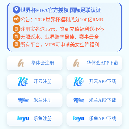
尤文图斯对阵本菲卡比赛裁判安排
揭晓荷兰裁判组执法主裁为戈祖比
尤克