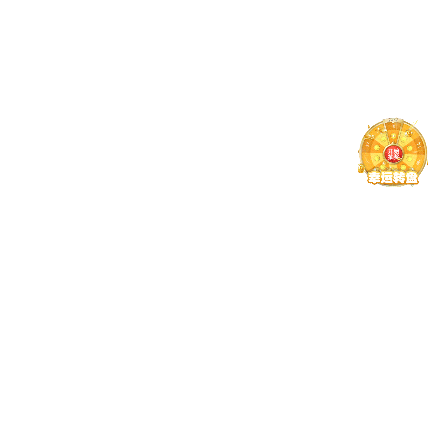
动导致不必要的罚款和停赛。
同时，戈祖比尤克也非常注重技术手段的发展，他会
借助VAR（视频助理裁判）系统来辅助判断，从而减
少误判带来的争议。这种现代化管理方式，不仅提升
了他自身执法水平，也使得观众对比赛结果更加信
服，提高了整个赛事的观赏性。
3、对比赛结果影响分析
对于即将举行的尤文图斯与本菲卡之战而言，准确、
公正、公平地执行规则无疑是至关重要的一环。两支
球队都有着强烈胜利欲望，而任何一个小小的不公都
会引起巨大的反响。因此，在这种情况下，有德高望
重且经验丰富如戈祖比尤克担任主审，将有助于维持
比赛气氛并降低冲突发生率。