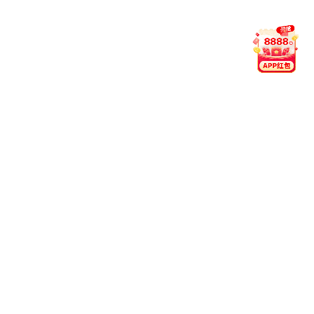
操作逻辑清楚，找比赛不绕路，设置也很人性化，第一次用
就能上手。
【功能全】
不只是直播和比分，球队数据、历史战绩、技术统计全都配
齐，用起来顺手。
【跨设备流畅】
家里电视、手机、平板都试过，同账号同步没问题，体验一
致性很高。