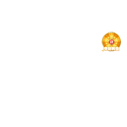
来自各方玩家的评价“弹”了出来
每条评论都对应一份信任，覆盖平台各个维度的真实体验。
【更新快】
每场比赛的进度、比分、数据都能及时同步，星空体育全站
确实在这方面很可靠。
【系统稳】
用了快两年，几乎没遇到系统崩溃或加载失败的情况，后台
做得稳才有信心继续用。