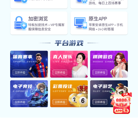
荣誉与奖项
星空体育全站 致力于为用户提供优质的体育赛事服务，平台
在安全合规、技术创新等领域屡获殊荣。
2023 年度安全认证奖
最具用户满意度平台