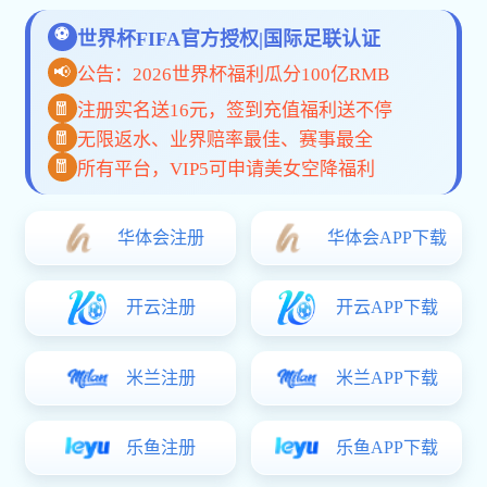
注册信息：如手机号、昵称、头像等基础资料
设备信息：操作系统、浏览器、分辨率、唯一标识等
行为记录：包括访问路径、停留时间、偏好设置等
位置信息：在获得授权后采集
三、信息使用目的
收集到的信息将用于：
为您提供定制化内容与互动体验
保障账号和数据安全
进行数据分析与服务优化
在授权基础上提供通知推送服务
四、第三方共享与信息披露
我们承诺不会随意出售用户信息，仅在以下情况下共享：
经您明确授权的合作服务