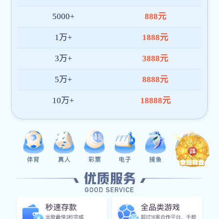
七、未成年人保护
我们不会面向 14 周岁以下用户提供注册服务。如发现未成年人
信息，我们将及时删除。如您是监护人可与我们联系处理。
八、隐私政策的更新
当本政策有重大调整时，我们将通过平台公告、推送等方式提前
告知。
九、联系我们
如有任何隐私相关的问题，请发送邮件至：
support@oursilverstar.com