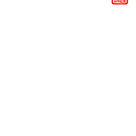
须迅速调整心态，全力以赴备战接下来的赛事。他们
不仅要总结本场比赛中的不足之处，还需及时修正战
略部署，以迎接更严峻的挑战。同时，加强心理建设
也是当前的重要任务之一，让每位成员都能保持积极
向上的心态面对未来。
教练组则需针对各个位置进行技术训练，加大训练强
度，提高整体默契程度。此外，要借助现代科技手
段，对每位球员进行数据分析，从体能、技术等多维
度入手，为之后的竞赛做好充分准备。同时，也需要
关注年轻球员的发展，通过培养新血液增强球队竞争
力。
总而言之，通过科学合理的方法调整战略布局，将会
帮助球队更好地走过低谷期，实现目标。期待在接下