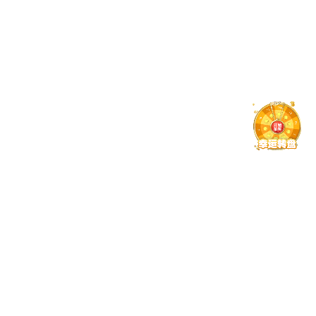
此外，不少媒体对这一事件进行了深入报道，有观点
强调要加强对裁判培训，提高他们在压力环境下做出
准确判断的能力。而这一点对于提升整个联赛水平也
是至关重要。因此，对于这次争议性点球，各方反响
不一，但几乎所有人都同意应当对此加以改进，以确
保未来不会再出现类似情况。
3、球队整体表现评析
尽管最终结果令人失望，但浙江队在整场比赛中展现
出的整体实力依然值得肯定。从控球率到射门次数，
他们都占据了一定优势。在战术布置上，教练团队安
排合理，有效利用了每位球员的特点，使得进攻和防
守之间形成良性循环。
尤其是在中场控制方面，浙江队通过精准传递和高压