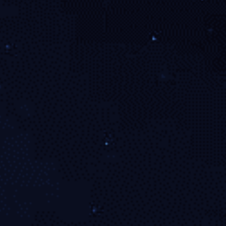
的辉煌！
下一篇：
外媒报道利雅得胜利夺冠需支付切
4