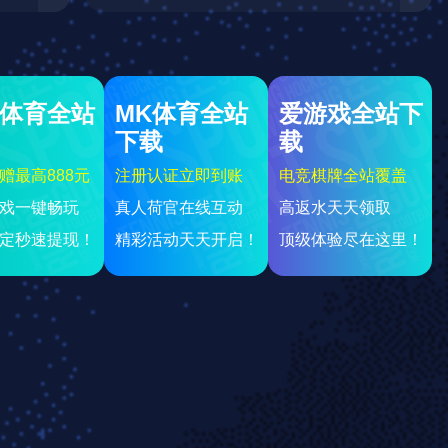
能力、全能表现、身体
卓越表现。
这一数据不仅展示了他
依然能够找到空间并完
能力。在比赛中，他通
得罚球机会，为球队贡
。他在末节连续命中关
优秀运动员所具备的重