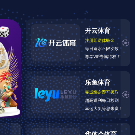
App
公司
体育
注册入口
简介
资讯
空体育全站
赛事实时同步
站APP
为您带来高速、高清、稳定的
端访问