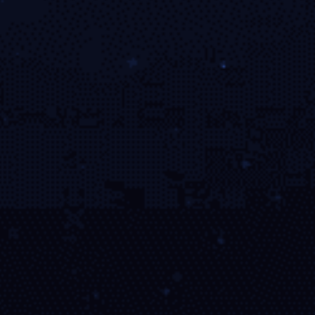
半场被追平14分差距美媒调
侃马刺与
2026-07-26
推荐
星空体育全站
星空体育全站官方网站【KY1.AC】官网认证:手机版、app
载、登录入口、官方网站、网页版、平台、网址、地址、
注册、娱乐，星空体育全站(中国)官方网站欢迎大家选择真
正的官方通道，同时我们提供全天候7x24小时在线服务，
一时间处理各类问题，正规集团平台有保障，欢迎体验！