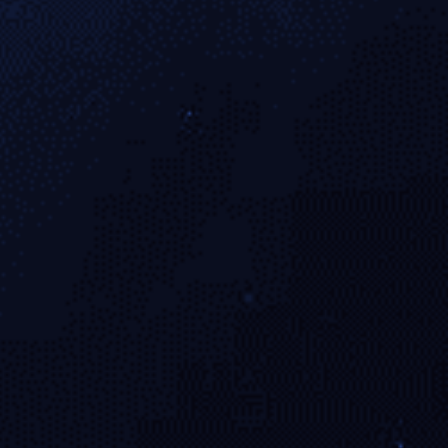
战术布局。例如，在发
攻击威胁。而这种策略
更加努力去追求自己的
，为未来赛事做好充分
潜力的重要因素。
备的一切素养。从独特
价值与潜力。这样的表
竞技世界里的精彩瞬
运动的发展。而每一次