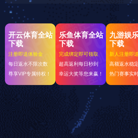
现，也是他带领球队
素质以及对球队的影
1、得分能
奎因在本场比赛中的得
的投篮精准度，也反
成高难度投篮，这种
此外，奎因在进攻端
过不断变化进攻方式
献更多积分。这种灵
最后，奎因还展现出
键球，帮助球队稳住
要特质。