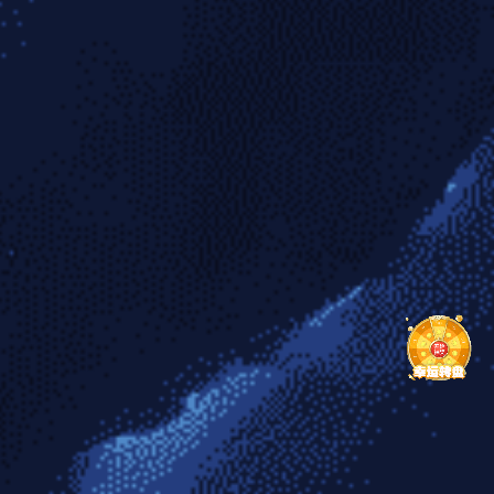
一位出色的组织者。本
通过不断创造良好的进
神，他拿下了9个篮
和控制节奏的重要保
高效干扰限制对方核心
超过单纯的数据统计，
终保持着充沛体力，这