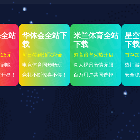
走向胜利的重要时刻。在接下来的文章中，我们将从奎因的得分
响等四个方面进行详细分析，以进一步理解他在这场生死战中的
力超凡
分能力让人叹为观止。他以39分的成绩成为全场最高得分者，
映了他在关键时刻把握机会的能力。面对对手的严密防守，奎因
自信与技巧相结合，使得他在场上如鱼得水。
的多样性也值得称道。他不仅擅长外线投射，还具备突破上篮的
来撕裂对方防线，多次成功切入禁区，并造成对方犯规，以此获
活多变的打法使得对手防不胜防。
了强大的心理素质。在关键时刻，他总能保持冷静，不畏惧压力
领先优势，让现场观众为之疯狂。这种敢于担当的重要时刻正是