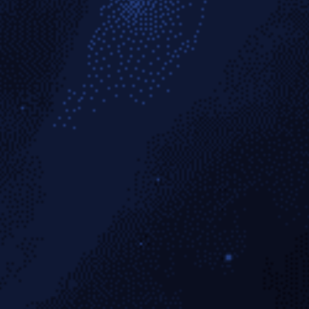
面上，由于奎因出色的数据反馈，使教练组可以更加大胆地调整
他的情况下，他们选择增加给他的持球时间，从而最大化利用其
手不及，引发连锁反应，从而打乱敌方原有计划。
轻队员而言，看到这样一位优秀先锋如何拼搏奋战，会激励他们
面的示范效应也可能促进整个团队文化的发展，提高集体凝聚力
如此杰出的表现，不仅仅是个人荣誉，更关乎整个团队未来发展
中奎因以39分9篮板8助攻完美诠释了一名优秀篮球运动员应具
凡卓绝身体素质，再到巨大的团队影响力，每一点都彰显着他的
声，也为整个团队注入了一剂强心针，同时也让我们看到了篮球
期待看到更多像奎因一样优秀运动员崭露头角，并继续推动这项