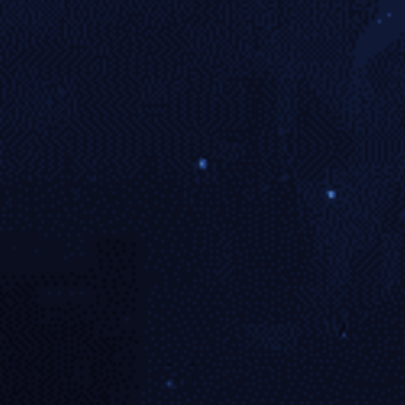
精彩瞬间都是无数汗
上一篇：
埃贝尔澄清与莱默尔关系良好续约…
热榜精选
#1
#2