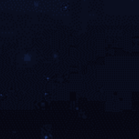
尼克斯夺冠森林狼将
富安健洋时隔484天重返赛场
感谢所
-25
推荐
2026-06-07
推荐
联系我们
海口市琼山区龙昆南路260号
support@oursilverstar.com
下
第